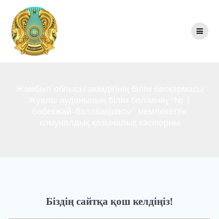
Перейти
к
контенту
Жамбыл облысы әкімдігінің білім басқармасы
Жуалы ауданының білім бөлімінің "№ 1
бөбекжай-балабақшасы" мемлекеттік
комуналдық қазыналық кәсіпорны
Біздің сайтқа қош келдіңіз!