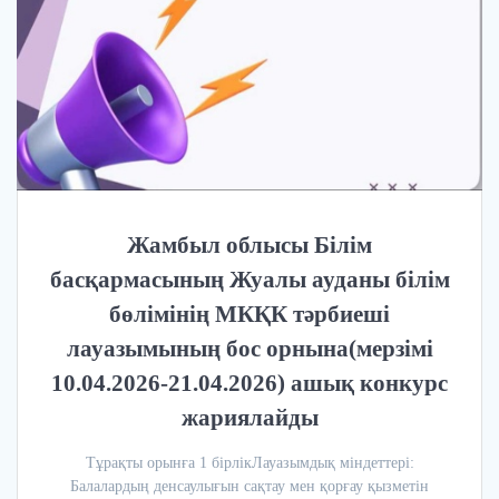
Жамбыл облысы Білім
басқармасының Жуалы ауданы білім
бөлімінің МКҚК тәрбиеші
лауазымының бос орнына(мерзімі
10.04.2026-21.04.2026) ашық конкурс
жариялайды
Тұрақты орынға 1 бірлікЛауазымдық міндеттері:
Балалардың денсаулығын сақтау мен қорғау қызметін