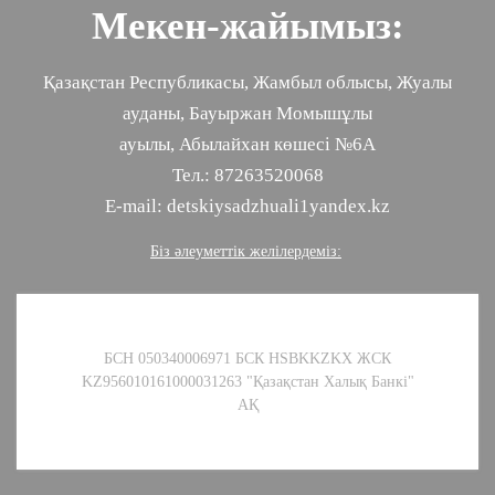
Мекен-жайымыз:
Қазақстан Республикасы, Жамбыл облысы, Жуалы
ауданы, Бауыржан Момышұлы
ауылы, Абылайхан көшесі №6А
Тел.: 87263520068
E-mail: detskiysadzhuali1yandex.kz
Біз әлеуметтік желілердеміз:
БСН 050340006971 БСК HSBKKZKX ЖСК
KZ956010161000031263 "Қазақстан Халық Банкі"
АҚ