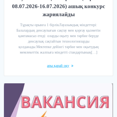
08.07.2026-16.07.2026) ашық конкурс
жариялайды
Тұрақты орынға 1 бірлікЛауазымдық міндеттері:
Балалардың денсаулығын сақтау мен қорғау қызметін
қамтамасыз етеді: оларды оқыту мен тәрбие беруде
денсаулық сақтайтын технологияларды
қолданады.Мектепке дейінгі тәрбие мен оқытудың
мемлекеттік жалпыға міндетті стандартының[…]
ары қарай оқу