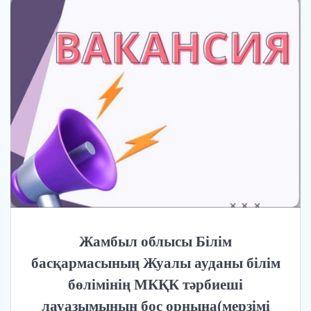
Жамбыл облысы Білім
басқармасының Жуалы ауданы білім
бөлімінің МКҚК тәрбиеші
лауазымының бос орнына(мерзімі