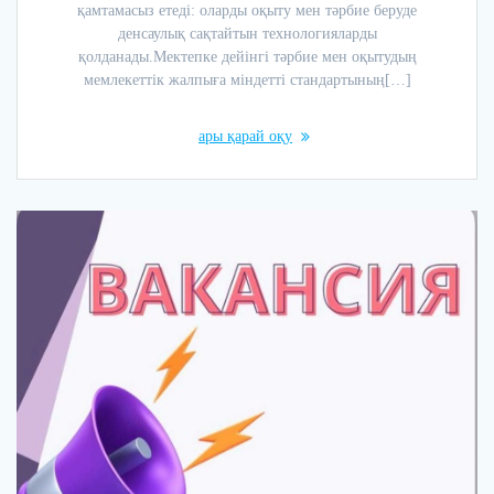
қамтамасыз етеді: оларды оқыту мен тәрбие беруде
денсаулық сақтайтын технологияларды
қолданады.Мектепке дейінгі тәрбие мен оқытудың
мемлекеттік жалпыға міндетті стандартының[…]
ары қарай оқу